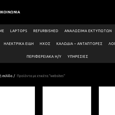
ΙΚΟΙΝΩΝΊΑ
SME
LAPTOPS
REFURBISHED
ΑΝΑΛΏΣΙΜΑ ΕΚΤΥΠΩΤΏΝ
ΗΛΕΚΤΡΙΚΆ ΕΊΔΗ
ΉΧΟΣ
ΚΑΛΏΔΙΑ – ΑΝΤΆΠΤΟΡΕΣ
ΛΟ
ΠΕΡΙΦΕΡΕΙΑΚΆ Η/Υ
ΥΠΗΡΕΣΊΕΣ
ή σελίδα
Προϊόντα με ετικέτα “websites”