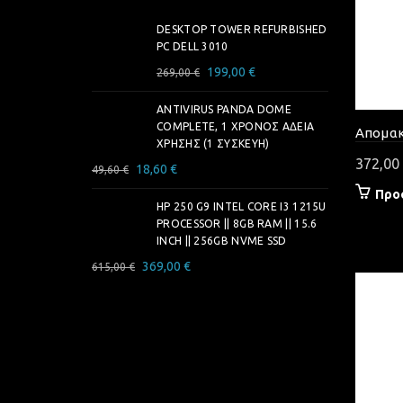
DESKTOP TOWER REFURBISHED
PC DELL 3010
Original
Η
199,00
€
269,00
€
price
τρέχουσα
ANTIVIRUS PANDA DOME
was:
τιμή
COMPLETE, 1 ΧΡΌΝΟΣ ΆΔΕΙΑ
269,00 €.
είναι:
Απομακ
ΧΡΉΣΗΣ (1 ΣΥΣΚΕΥΉ)
199,00 €.
372,00
Original
Η
18,60
€
49,60
€
price
τρέχουσα
Προ
was:
HP 250 G9 INTEL CORE I3 1215U
τιμή
PROCESSOR || 8GB RAM || 15.6
49,60 €.
είναι:
INCH || 256GB NVME SSD
18,60 €.
Original
Η
369,00
€
615,00
€
price
τρέχουσα
was:
τιμή
615,00 €.
είναι:
369,00 €.