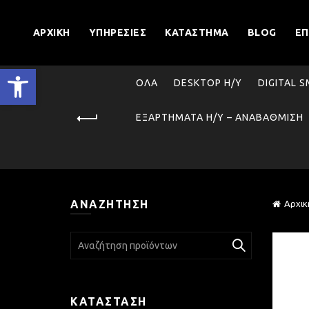
ΑΡΧΙΚΉ
ΥΠΗΡΕΣΊΕΣ
ΚΑΤΆΣΤΗΜΑ
BLOG
ΕΠ
Ανοίξτε τη γραμμή εργαλείων
ΌΛΑ
DESKTOP Η/Υ
DIGITAL 
ΕΞΑΡΤΉΜΑΤΑ Η/Υ – ΑΝΑΒΆΘΜΙΣΗ
ΑΝΑΖΉΤΗΣΗ
Αρχικ
Search
for:
ΚΑΤΆΣΤΑΣΗ