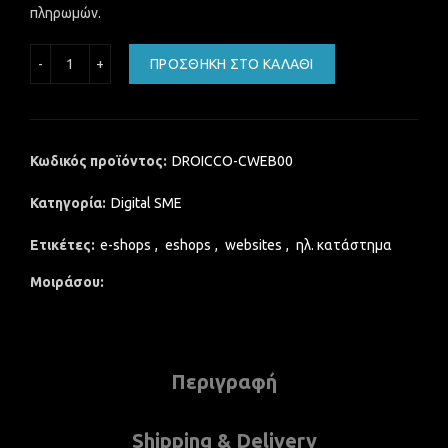
πληρωμών.
DROIDSHOP New Custom business website ποσότητα
ΠΡΟΣΘΉΚΗ ΣΤΟ ΚΑΛΆΘΙ
Κωδικός προϊόντος:
DROICCO-CWEB00
Κατηγορία:
Digital SME
Ετικέτες:
e-shops
,
eshops
,
websites
,
ηλ. κατάστημα
Μοιράσου
Περιγραφή
Shipping & Delivery