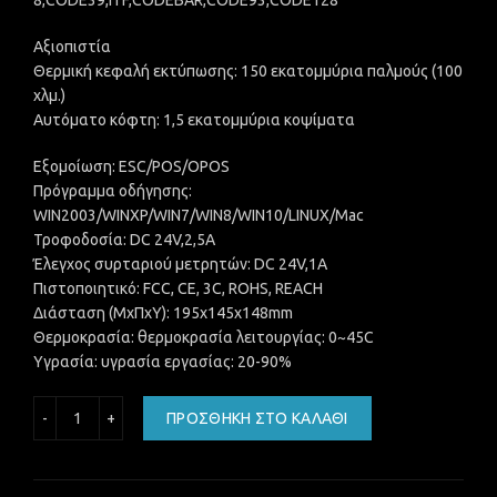
8,CODE39,ITF,CODEBAR,CODE93,CODE128
Αξιοπιστία
Θερμική κεφαλή εκτύπωσης: 150 εκατομμύρια παλμούς (100
χλμ.)
Αυτόματο κόφτη: 1,5 εκατομμύρια κοψίματα
Εξομοίωση: ESC/POS/OPOS
Πρόγραμμα οδήγησης:
WIN2003/WINXP/WIN7/WIN8/WIN10/LINUX/Mac
Τροφοδοσία: DC 24V,2,5A
Έλεγχος συρταριού μετρητών: DC 24V,1A
Πιστοποιητικό: FCC, CE, 3C, ROHS, REACH
Διάσταση (ΜxΠxΥ): 195x145x148mm
Θερμοκρασία: θερμοκρασία λειτουργίας: 0~45C
Υγρασία: υγρασία εργασίας: 20-90%
NG 332 ΘΕΡΜΙΚΟΣ ΕΚΤΥΠΩΤΗΣ, 80mm, USB / Serial / Ether
ΠΡΟΣΘΉΚΗ ΣΤΟ ΚΑΛΆΘΙ