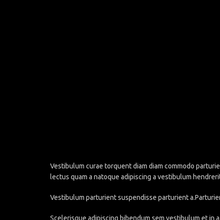
Vestibulum curae torquent diam diam commodo parturient 
lectus quam a natoque adipiscing a vestibulum hendreri
Vestibulum parturient suspendisse parturient a.Parturie
Scelerisque adipiscing bibendum sem vestibulum et in a 