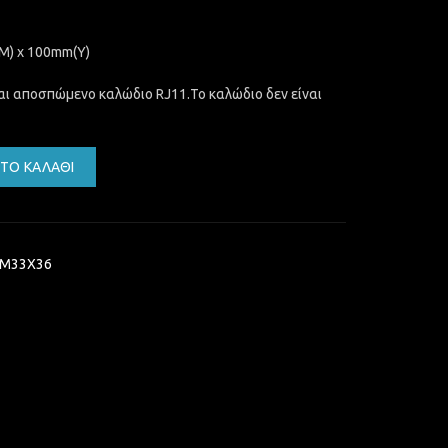
Μ) x 100mm(Υ)
ι αποσπώμενο καλώδιο RJ11.Το καλώδιο δεν είναι
 33X36 ποσότητα
ΤΟ ΚΑΛΆΘΙ
-M33X36