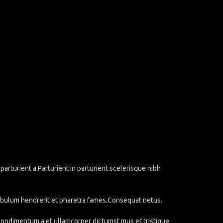
rturient a.Parturient in parturient scelerisque nibh
stibulum hendrerit et pharetra fames.Consequat netus.
.Condimentum a et ullamcorper dictumst mus et tristique