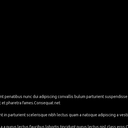
penatibus nunc dui adipiscing convallis bulum parturient suspendisse pa
t et pharetra fames.Consequat net
nt in parturient scelerisque nibh lectus quam a natoque adipiscing a ve
a a purus lectus faucibus lobortis tincidunt purus lectus nisl class eros