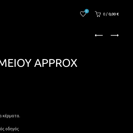
0
0
/
0,00
€
ΑΜΕΙΟΥ APPROX
ια κέρματα.
κός οδηγός