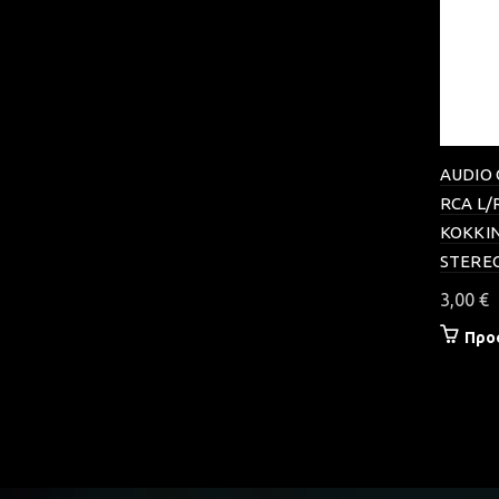
AUDIO 
RCA L/
ΚΟΚΚΙ
STEREO
3,00
€
Προ