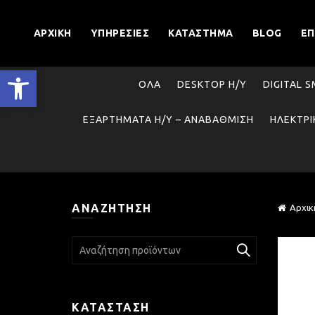
ΑΡΧΙΚΉ
ΥΠΗΡΕΣΊΕΣ
ΚΑΤΆΣΤΗΜΑ
BLOG
ΕΠ
Ανοίξτε τη γραμμή εργαλείων
ΌΛΑ
DESKTOP Η/Υ
DIGITAL 
ΕΞΑΡΤΉΜΑΤΑ Η/Υ – ΑΝΑΒΆΘΜΙΣΗ
ΗΛΕΚΤΡΙ
ΑΝΑΖΉΤΗΣΗ
Αρχικ
Search
for:
ΚΑΤΆΣΤΑΣΗ