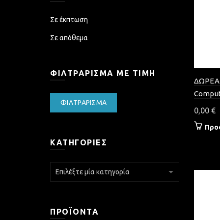
Σε έκπτωση
Σε απόθεμα
ΦΙΛΤΡΆΡΙΣΜΑ ΜΕ ΤΙΜΉ
ΔΩΡΕΑ
Comput
Ελάχιστη
Μέγιστη
ΦΙΛΤΡΆΡΙΣΜΑ
0,00
€
τιμή
τιμή
Προ
ΚΑΤΗΓΟΡΊΕΣ
ΠΡΟΪΌΝΤΑ