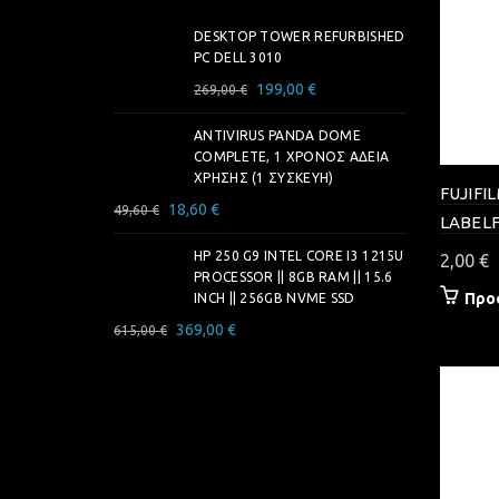
DESKTOP TOWER REFURBISHED
PC DELL 3010
Original
Η
199,00
€
269,00
€
price
τρέχουσα
ANTIVIRUS PANDA DOME
was:
τιμή
COMPLETE, 1 ΧΡΌΝΟΣ ΆΔΕΙΑ
269,00 €.
είναι:
ΧΡΉΣΗΣ (1 ΣΥΣΚΕΥΉ)
199,00 €.
FUJIFI
Original
Η
18,60
€
49,60
€
LABELF
price
τρέχουσα
was:
HP 250 G9 INTEL CORE I3 1215U
τιμή
2,00
€
PROCESSOR || 8GB RAM || 15.6
49,60 €.
είναι:
Προ
INCH || 256GB NVME SSD
18,60 €.
Original
Η
369,00
€
615,00
€
price
τρέχουσα
was:
τιμή
615,00 €.
είναι:
369,00 €.