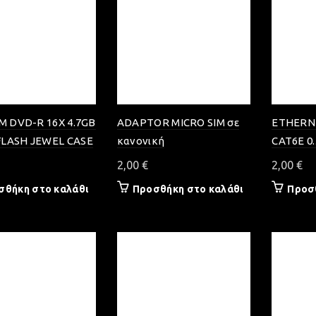
LM DVD-R 16X 4.7GB
ADAPTOR MICRO SIM σε
ETHERN
LASH JEWEL CASE
κανονική
CAT6E 0
2,00
€
2,00
€
σθήκη στο καλάθι
Προσθήκη στο καλάθι
Προσ