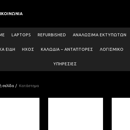
ΙΚΟΙΝΩΝΊΑ
SME
LAPTOPS
REFURBISHED
ΑΝΑΛΏΣΙΜΑ ΕΚΤΥΠΩΤΏΝ
ΚΆ ΕΊΔΗ
ΉΧΟΣ
ΚΑΛΏΔΙΑ – ΑΝΤΆΠΤΟΡΕΣ
ΛΟΓΙΣΜΙΚΌ
ΥΠΗΡΕΣΊΕΣ
ή σελίδα
Κατάστημα