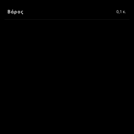
Βάρος
0,1 κ.