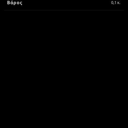
Βάρος
0,1 κ.