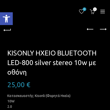
0
0
Ανοίξτε τη γραμμή εργαλείων
KISONLY ΗΧΕΙΟ BLUETOOTH
LED-800 silver stereo 10w με
οθόνη
25,00
€
Κατασκευαστής: Kisonli (Φορητά Ηχεία)
10W
2.0