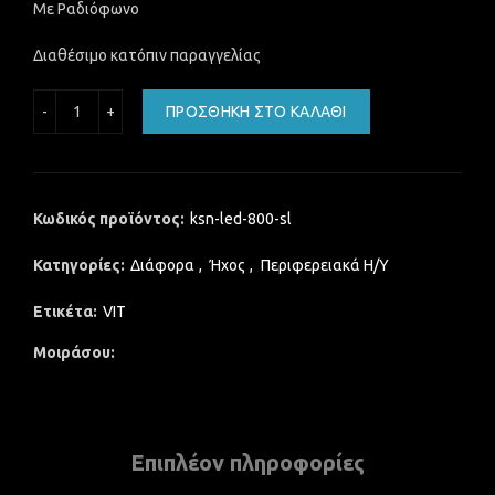
Με Ραδιόφωνο
Διαθέσιμο κατόπιν παραγγελίας
KISONLY ΗΧΕΙΟ BLUETOOTH LED-800 silver stereo 10w με 
ΠΡΟΣΘΉΚΗ ΣΤΟ ΚΑΛΆΘΙ
Κωδικός προϊόντος:
ksn-led-800-sl
Κατηγορίες:
Διάφορα
,
Ήχος
,
Περιφερειακά Η/Υ
Ετικέτα:
VIT
Μοιράσου
Επιπλέον πληροφορίες