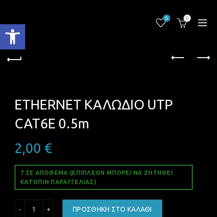
0
0
Ανοίξτε τη γραμμή εργαλείων
ETHERNET ΚΑΛΩΔΙΟ UTP
CAT6E 0.5m
2,00
€
7 ΣΕ ΑΠΌΘΕΜΑ (ΕΠΙΠΛΈΟΝ ΜΠΟΡΕΊ ΝΑ ΖΗΤΗΘΕΊ
ΚΑΤΌΠΙΝ ΠΑΡΑΓΓΕΛΊΑΣ)
ETHERNET ΚΑΛΩΔΙΟ UTP CAT6E 0.5m ποσότητα
ΠΡΟΣΘΉΚΗ ΣΤΟ ΚΑΛΆΘΙ