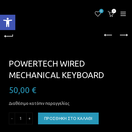
0
0
Ανοίξτε τη γραμμή εργαλείων
POWERTECH WIRED
MECHANICAL KEYBOARD
50,00
€
Διαθέσιμο κατόπιν παραγγελίας
POWERTECH WIRED MECHANICAL KEYBOARD ποσότητα
ΠΡΟΣΘΉΚΗ ΣΤΟ ΚΑΛΆΘΙ