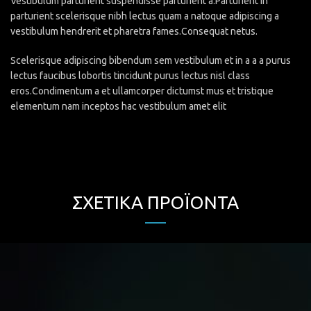
Vestibulum parturient suspendisse parturient a.Parturient in
parturient scelerisque nibh lectus quam a natoque adipiscing a
vestibulum hendrerit et pharetra fames.Consequat netus.
Scelerisque adipiscing bibendum sem vestibulum et in a a a purus
lectus faucibus lobortis tincidunt purus lectus nisl class
eros.Condimentum a et ullamcorper dictumst mus et tristique
elementum nam inceptos hac vestibulum amet elit
ΣΧΕΤΙΚΆ ΠΡΟΪΌΝΤΑ