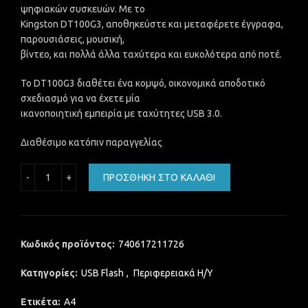
ψηφιακών συσκευών. Με το
Kingston DT100G3, αποθηκεύστε και μεταφέρετε έγγραφα,
παρουσιάσεις, μουσική,
βίντεο, και πολλά άλλα ταχύτερα και ευκολότερα από ποτέ.
Το DT100G3 διαθέτει ένα κομψό, οικονομικά αποδοτικό
σχεδιασμό για να έχετε μία
ικανοποιητική εμπειρία με ταχύτητες USB 3.0.
Διαθέσιμο κατόπιν παραγγελίας
KINGSTON 64GB USB STICK DRIVE 3.0 DataTraveler 100 πο
ΠΡΟΣΘΉΚΗ ΣΤΟ ΚΑΛΆΘΙ
Κωδικός προϊόντος:
740617211726
Κατηγορίες:
USB Flash
,
Περιφερειακά Η/Υ
Ετικέτα:
A4