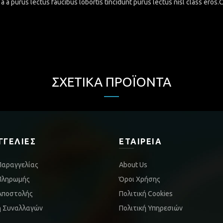
a a purus lectus faucibus lobortis tincidunt purus lectus nisl class eros
ΣΧΕΤΙΚΆ ΠΡΟΪΌΝΤΑ
ΓΓΕΛΊΕΣ
ΕΤΑΙΡΕΊΑ
Παραγγελίας
About Us
Πληρωμής
Όροι Χρήσης
Αποστολής
Πολιτική Cookies
ή Συναλλαγών
Πολιτική Υπηρεσιών