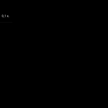
0,1 κ.