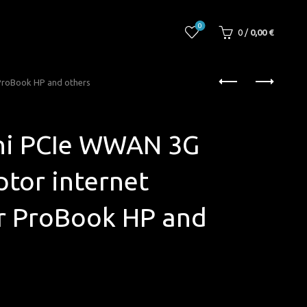
0
0
/
0,00
€
ProBook HP and others
ini PCIe WWAN 3G
ptor internet
r ProBook HP and