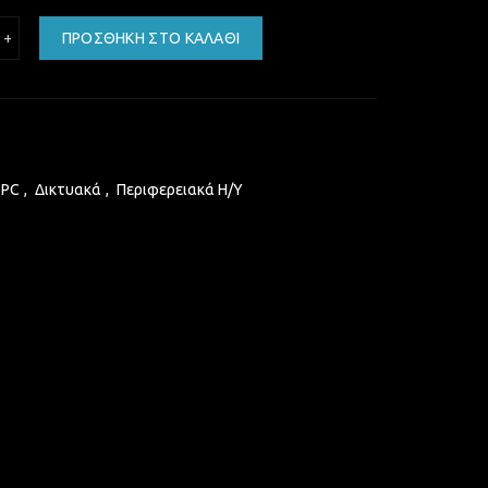
csson mini PCIe WWAN 3G for SIM adaptor internet F5521gw for ProBoo
ΠΡΟΣΘΉΚΗ ΣΤΟ ΚΑΛΆΘΙ
 PC
,
Δικτυακά
,
Περιφερειακά Η/Υ