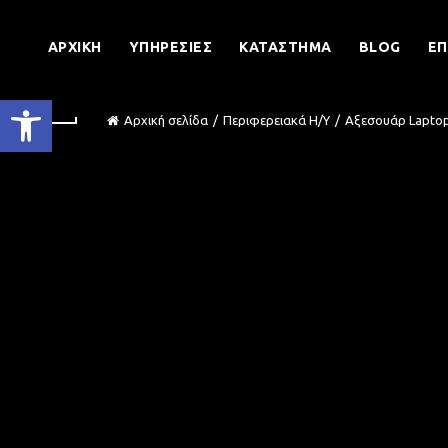
ΑΡΧΙΚΉ
ΥΠΗΡΕΣΊΕΣ
ΚΑΤΆΣΤΗΜΑ
BLOG
ΕΠ
Ανοίξτε τη γραμμή εργαλείων
Αρχική σελίδα
Περιφερειακά Η/Υ
Αξεσουάρ Laptop