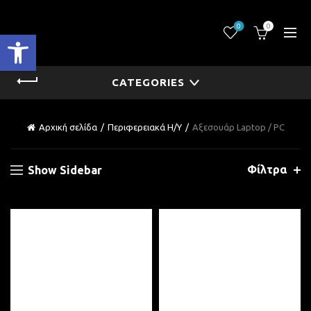
0
0
Ανοίξτε τη γραμμή εργαλείων
CATEGORIES
Αρχική σελίδα
Περιφερειακά Η/Υ
Αξεσουάρ Laptop / PC
Φίλτρα
Show Sidebar