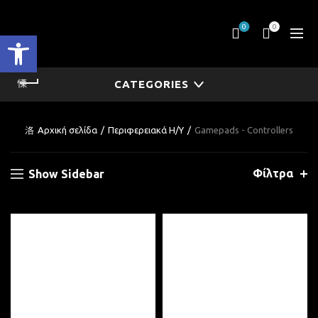
0
0
Ανοίξτε τη γραμμή εργαλείων
CATEGORIES
Αρχική σελίδα
Περιφερειακά Η/Υ
Gamepads - Controllers
Φίλτρα
Show Sidebar