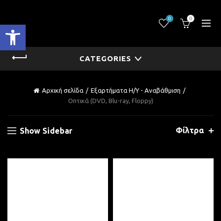
0
0
Ανοίξτε τη γραμμή εργαλείων
CATEGORIES
Αρχική σελίδα
Εξαρτήματα Η/Υ - Αναβάθμιση
Οπτικά (DVD, Blu-ray, Floppy)
Φίλτρα
Show Sidebar