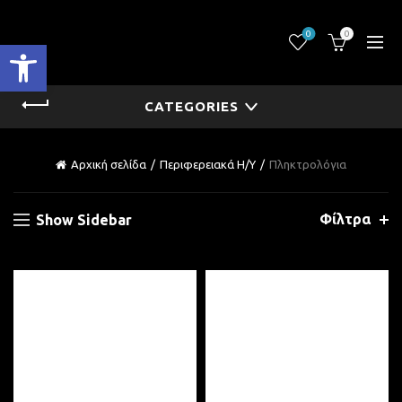
0
0
Ανοίξτε τη γραμμή εργαλείων
CATEGORIES
Αρχική σελίδα
Περιφερειακά Η/Υ
Πληκτρολόγια
Φίλτρα
Show Sidebar