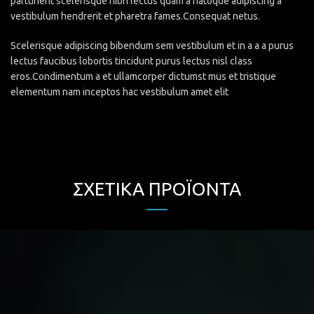
parturient scelerisque nibh lectus quam a natoque adipiscing a
vestibulum hendrerit et pharetra fames.Consequat netus.
Scelerisque adipiscing bibendum sem vestibulum et in a a a purus
lectus faucibus lobortis tincidunt purus lectus nisl class
eros.Condimentum a et ullamcorper dictumst mus et tristique
elementum nam inceptos hac vestibulum amet elit
ΣΧΕΤΙΚΆ ΠΡΟΪΌΝΤΑ