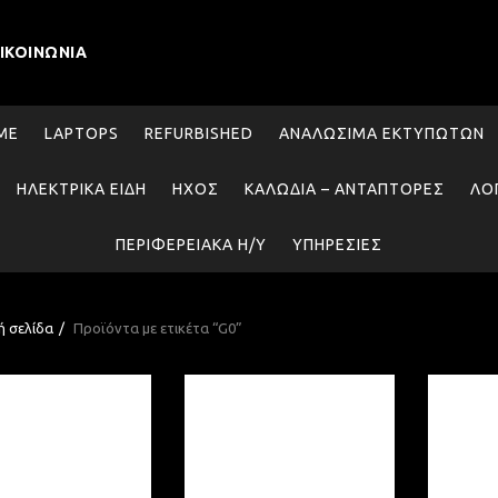
ΙΚΟΙΝΩΝΊΑ
SME
LAPTOPS
REFURBISHED
ΑΝΑΛΏΣΙΜΑ ΕΚΤΥΠΩΤΏΝ
ΗΛΕΚΤΡΙΚΆ ΕΊΔΗ
ΉΧΟΣ
ΚΑΛΏΔΙΑ – ΑΝΤΆΠΤΟΡΕΣ
ΛΟ
ΠΕΡΙΦΕΡΕΙΑΚΆ Η/Υ
ΥΠΗΡΕΣΊΕΣ
ή σελίδα
Προϊόντα με ετικέτα “G0”