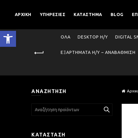
ΑΡΧΙΚΉ
ΥΠΗΡΕΣΊΕΣ
ΚΑΤΆΣΤΗΜΑ
BLOG
ΕΠ
Ανοίξτε τη γραμμή εργαλείων
ΌΛΑ
DESKTOP Η/Υ
DIGITAL 
ΕΞΑΡΤΉΜΑΤΑ Η/Υ – ΑΝΑΒΆΘΜΙΣΗ
ΑΝΑΖΉΤΗΣΗ
Αρχικ
Search
for:
ΚΑΤΆΣΤΑΣΗ