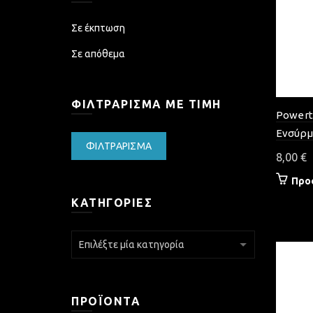
Σε έκπτωση
Σε απόθεμα
ΦΙΛΤΡΆΡΙΣΜΑ ΜΕ ΤΙΜΉ
Powert
Ενσύρμ
Ελάχιστη
Μέγιστη
ΦΙΛΤΡΆΡΙΣΜΑ
8,00
€
τιμή
τιμή
Προ
ΚΑΤΗΓΟΡΊΕΣ
ΠΡΟΪΌΝΤΑ