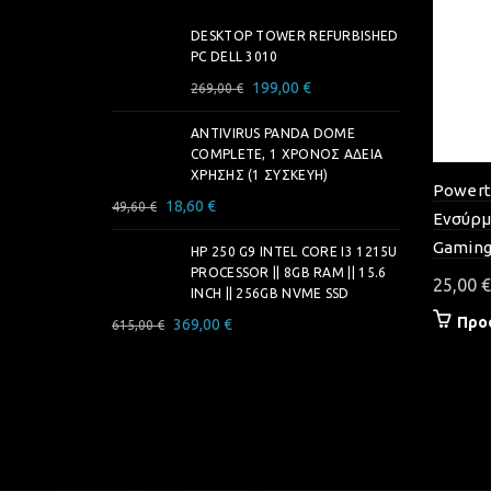
DESKTOP TOWER REFURBISHED
PC DELL 3010
Original
Η
199,00
€
269,00
€
price
τρέχουσα
ANTIVIRUS PANDA DOME
was:
τιμή
COMPLETE, 1 ΧΡΌΝΟΣ ΆΔΕΙΑ
269,00 €.
είναι:
ΧΡΉΣΗΣ (1 ΣΥΣΚΕΥΉ)
199,00 €.
Powert
Original
Η
18,60
€
49,60
€
Ενσύρμ
price
τρέχουσα
Gamin
was:
HP 250 G9 INTEL CORE I3 1215U
τιμή
PROCESSOR || 8GB RAM || 15.6
49,60 €.
είναι:
25,00
€
INCH || 256GB NVME SSD
18,60 €.
Προ
Original
Η
369,00
€
615,00
€
price
τρέχουσα
was:
τιμή
615,00 €.
είναι:
369,00 €.