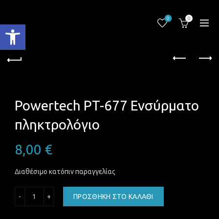
0
0
Ανοίξτε τη γραμμή εργαλείων
Powertech PT-677 Ενσύρματο
πληκτρολόγιο
8,00
€
Διαθέσιμο κατόπιν παραγγελίας
Powertech PT-677 Ενσύρματο πληκτρολόγιο ποσότητα
ΠΡΟΣΘΉΚΗ ΣΤΟ ΚΑΛΆΘΙ