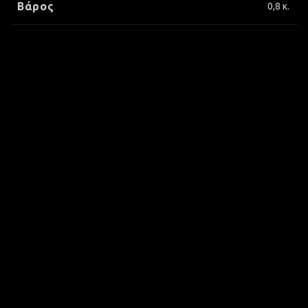
Βάρος
0,8 κ.