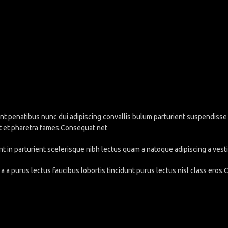
penatibus nunc dui adipiscing convallis bulum parturient suspendisse pa
t et pharetra fames.Consequat net
nt in parturient scelerisque nibh lectus quam a natoque adipiscing a ve
a a purus lectus faucibus lobortis tincidunt purus lectus nisl class eros