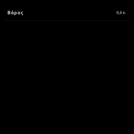
Βάρος
0,6 κ.