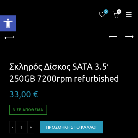
0
0
Ανοίξτε τη γραμμή εργαλείων
Σκληρός Δίσκος SATA 3.5′
250GB 7200rpm refurbished
33,00
€
3 ΣΕ ΑΠΌΘΕΜΑ
Σκληρός Δίσκος SATA 3.5' 250GB 7200rpm refurbished ποσ
ΠΡΟΣΘΉΚΗ ΣΤΟ ΚΑΛΆΘΙ