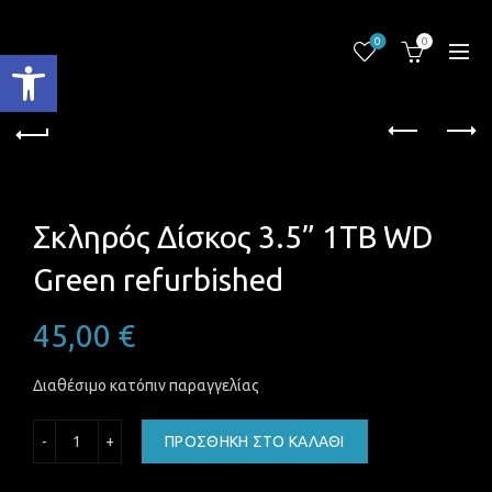
0
0
Ανοίξτε τη γραμμή εργαλείων
Σκληρός Δίσκος 3.5” 1TB WD
Green refurbished
45,00
€
Διαθέσιμο κατόπιν παραγγελίας
Σκληρός Δίσκος 3.5'' 1TB WD Green refurbished ποσότητα
ΠΡΟΣΘΉΚΗ ΣΤΟ ΚΑΛΆΘΙ