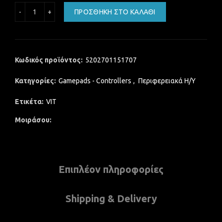
GAMEPAD 3-in-1 POWERTECH PT 170 | PC PS2 PS3 ποσότη
ΠΡΟΣΘΉΚΗ ΣΤΟ ΚΑΛΆΘΙ
Κωδικός προϊόντος:
5202701151707
Κατηγορίες:
Gamepads - Controllers
,
Περιφερειακά Η/Υ
Ετικέτα:
VIT
Μοιράσου
Επιπλέον πληροφορίες
Shipping & Delivery