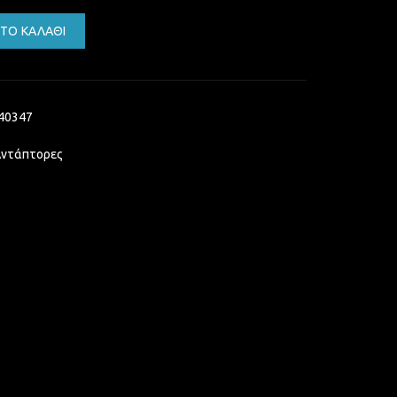
CA L/R RED WHITE ΚΟΚΚΙΝΟ ΑΣΠΡΟ ΗΧΟΥ STEREO 1.5m ποσότητα
ΤΟ ΚΑΛΆΘΙ
40347
Αντάπτορες