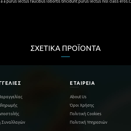
a a purus lectus faucibus lobortis tincidunt purus lectus nisl class eros
ΣΧΕΤΙΚΆ ΠΡΟΪΌΝΤΑ
ΓΓΕΛΊΕΣ
ΕΤΑΙΡΕΊΑ
Παραγγελίας
About Us
Πληρωμής
Όροι Χρήσης
Αποστολής
Πολιτική Cookies
ή Συναλλαγών
Πολιτική Υπηρεσιών