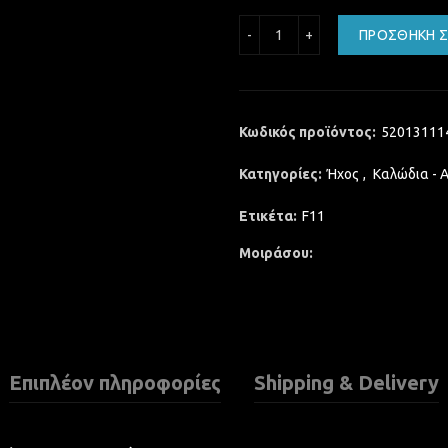
AUDIO CABLE 3.5mm to R
ΠΡΟΣΘΉΚΗ Σ
Κωδικός προϊόντος:
52013111
Κατηγορίες:
Ήχος
,
Καλώδια - 
Ετικέτα:
F11
Μοιράσου
Επιπλέον πληροφορίες
Shipping & Delivery