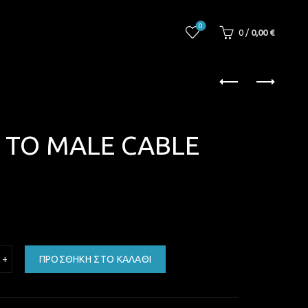
0
0
/
0,00
€
 TO MALE CABLE
-D MALE TO MALE CABLE 3M (24+1) ποσότητα
ΠΡΟΣΘΉΚΗ ΣΤΟ ΚΑΛΆΘΙ