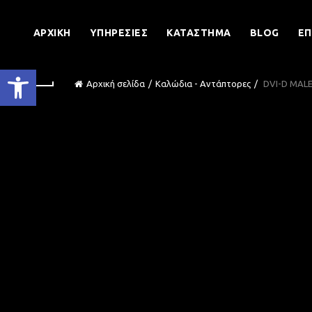
ΑΡΧΙΚΉ
ΥΠΗΡΕΣΊΕΣ
ΚΑΤΆΣΤΗΜΑ
BLOG
ΕΠ
Ανοίξτε τη γραμμή εργαλείων
Αρχική σελίδα
Καλώδια - Αντάπτορες
DVI-D MALE