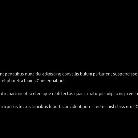
penatibus nunc dui adipiscing convallis bulum parturient suspendisse pa
t et pharetra fames.Consequat net
nt in parturient scelerisque nibh lectus quam a natoque adipiscing a ve
a a purus lectus faucibus lobortis tincidunt purus lectus nisl class eros