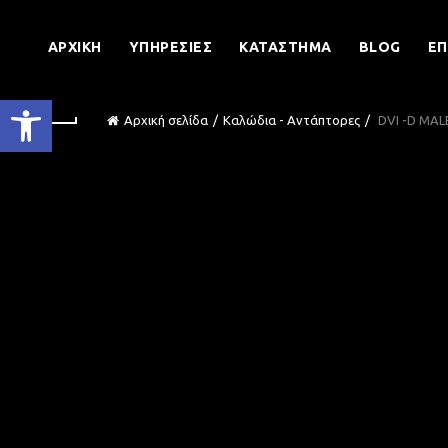
ΑΡΧΙΚΉ
ΥΠΗΡΕΣΊΕΣ
ΚΑΤΆΣΤΗΜΑ
BLOG
ΕΠ
Ανοίξτε τη γραμμή εργαλείων
Αρχική σελίδα
Καλώδια - Αντάπτορες
DVI -D MALE