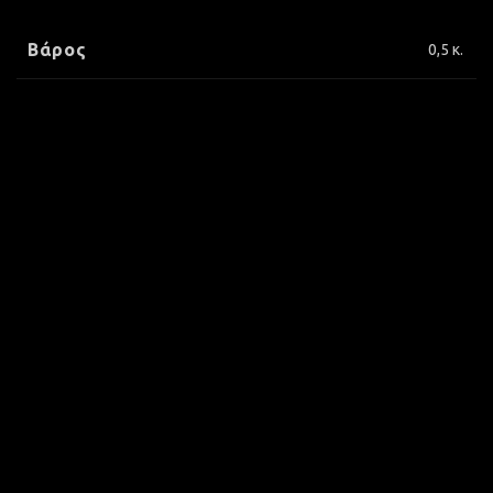
Βάρος
0,5 κ.