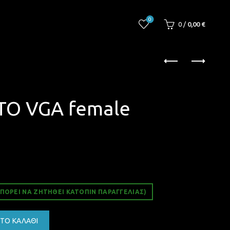
0
0
/
0,00
€
 TO VGA female
ΠΟΡΕΊ ΝΑ ΖΗΤΗΘΕΊ ΚΑΤΌΠΙΝ ΠΑΡΑΓΓΕΛΊΑΣ)
le ADAPTOR ποσότητα
ΤΟ ΚΑΛΆΘΙ