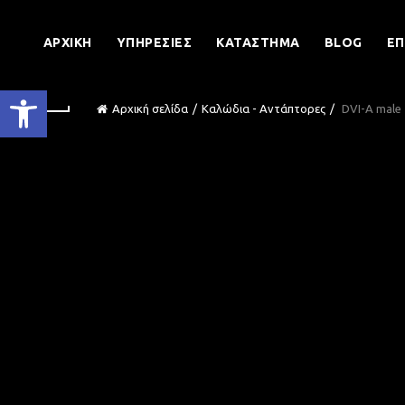
ΑΡΧΙΚΉ
ΥΠΗΡΕΣΊΕΣ
ΚΑΤΆΣΤΗΜΑ
BLOG
ΕΠ
Ανοίξτε τη γραμμή εργαλείων
Αρχική σελίδα
Καλώδια - Αντάπτορες
DVI-A male