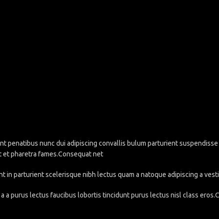
penatibus nunc dui adipiscing convallis bulum parturient suspendisse pa
t et pharetra fames.Consequat net
nt in parturient scelerisque nibh lectus quam a natoque adipiscing a ve
a a purus lectus faucibus lobortis tincidunt purus lectus nisl class eros