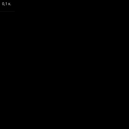
0,1 κ.