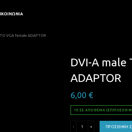
ΙΚΟΙΝΩΝΊΑ
 TO VGA female ADAPTOR
DVI-A male
ADAPTOR
6,00
€
10 ΣΕ ΑΠΌΘΕΜΑ (ΕΠΙΠΛΈΟΝ Μ
DVI-A male TO VGA fema
ΠΡΟΣΘΉΚΗ Σ