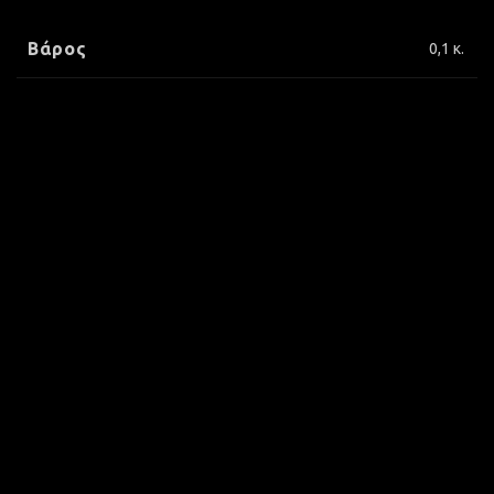
Βάρος
0,1 κ.