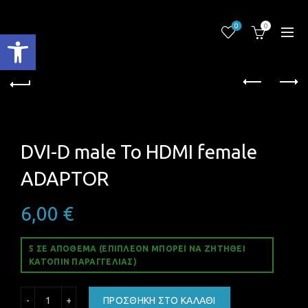
0
0
Ανοίξτε τη γραμμή εργαλείων
DVI-D male To HDMI female
ADAPTOR
6,00
€
5 ΣΕ ΑΠΌΘΕΜΑ (ΕΠΙΠΛΈΟΝ ΜΠΟΡΕΊ ΝΑ ΖΗΤΗΘΕΊ
ΚΑΤΌΠΙΝ ΠΑΡΑΓΓΕΛΊΑΣ)
DVI-D male To HDMI female ADAPTOR ποσότητα
ΠΡΟΣΘΉΚΗ ΣΤΟ ΚΑΛΆΘΙ