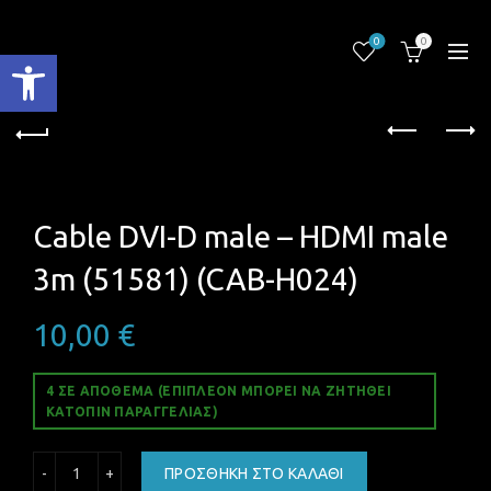
0
0
Ανοίξτε τη γραμμή εργαλείων
Cable DVI-D male – HDMI male
3m (51581) (CAB-H024)
10,00
€
4 ΣΕ ΑΠΌΘΕΜΑ (ΕΠΙΠΛΈΟΝ ΜΠΟΡΕΊ ΝΑ ΖΗΤΗΘΕΊ
ΚΑΤΌΠΙΝ ΠΑΡΑΓΓΕΛΊΑΣ)
Cable DVI-D male - HDMI male 3m (51581) (CAB-H024) ποσό
ΠΡΟΣΘΉΚΗ ΣΤΟ ΚΑΛΆΘΙ