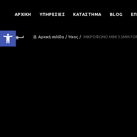
ΑΡΧΙΚΉ
ΥΠΗΡΕΣΊΕΣ
ΚΑΤΆΣΤΗΜΑ
BLOG
ΕΠ
Ανοίξτε τη γραμμή εργαλείων
Αρχική σελίδα
Ήχος
ΜΙΚΡΟΦΩΝΟ MINI 3.5MM FO