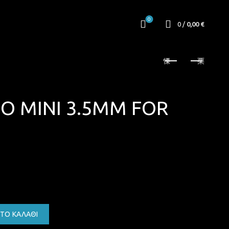
0
0
/
0,00
€
 MINI 3.5MM FOR
FOR LAPTOP ποσότητα
ΤΟ ΚΑΛΆΘΙ