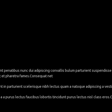
penatibus nunc dui adipiscing convallis bulum parturient suspendisse pa
t et pharetra fames.Consequat net
nt in parturient scelerisque nibh lectus quam a natoque adipiscing a ve
a a purus lectus faucibus lobortis tincidunt purus lectus nisl class eros