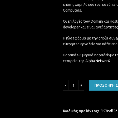
επίσης χαμηλό κόστος, κατόπιν 
Computers.
Οι επιλογές των Domain και Host
developer και είναι ανεξάρτητε
Η πλατφόρμα με την οποία συνε
εύχρηστο εργαλείο για κάθε επα
Παρακάτω μερικά παραδείγματα
εταιρεία της
Alpha NetworX
.
Microsoft Office 2021 πο
ΠΡΟΣΘΉΚΗ Σ
Κωδικός προϊόντος:
5t78sdf56