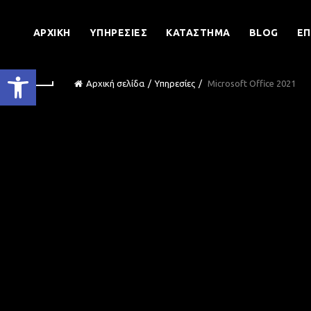
ΑΡΧΙΚΉ
ΥΠΗΡΕΣΊΕΣ
ΚΑΤΆΣΤΗΜΑ
BLOG
ΕΠ
Ανοίξτε τη γραμμή εργαλείων
Αρχική σελίδα
Υπηρεσίες
Microsoft Office 2021