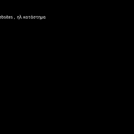
ebsites
,
ηλ. κατάστημα