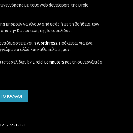
συνεννόησης με τους web developers της Droid
ing μπορούν να γίνουν από εσάς ή με τη βοήθεια των
ς από την Κατασκευή της Ιστοσελίδας.
ργαζόμαστε είναι η
WordPress.
Πρόκειται για ένα
γγελματία αλλά και κάθε πελάτη μας.
 ιστοσελίδων by
Droid Computers
και τη συνεργάτιδα
σότητα
ΤΟ ΚΑΛΆΘΙ
125276-1-1-1