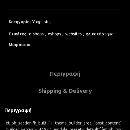
Κατηγορία:
Υπηρεσίες
Ετικέτες:
e-shops
,
eshops
,
websites
,
ηλ. κατάστημα
Μοιράσου
Περιγραφή
Shipping & Delivery
Περιγραφή
[et_pb_section fb_built=”1″ theme_builder_area=”post_content”
_builder_version=”4.18.0″ _module_preset=”default”][et_pb_row