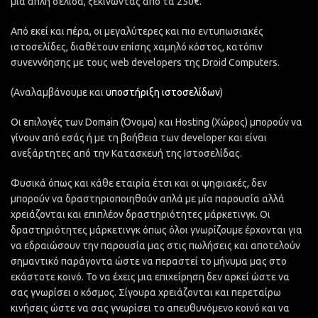
μία απλή σελίδα, ξεκινώντας από τα 250€.
Από εκεί και πέρα, οι μεγαλύτερες και πιο εντυπωσιακές
ιστοσελίδες, διαθέτουν επίσης χαμηλό κόστος, κατόπιν
συνεννόησης με τους web developers της Droid Computers.
(Αναλαμβάνουμε και
υποστήριξη ιστοσελίδων
)
Οι επιλογές των Domain (Όνομα) και Hosting (Χώρος) μπορούν να
γίνουν από εσάς ή με τη βοήθεια των developer και είναι
ανεξάρτητες από την Κατασκευή της Ιστοσελίδας.
Φυσικά όπως και κάθε εταιρία έτσι και οι ψηφιακές, δεν
μπορούν να δραστηριοποιηθούν απλά με μία παρουσία αλλά
χρειάζονται και επιπλέον δραστηριότητες μάρκετινγκ. Οι
δραστηριότητες μάρκετινγκ όπως όλοι γνωρίζουμε έρχονται για
να εδραιώσουν την παρουσία μας στις πωλήσεις και αποτελούν
σημαντικό παράγοντα ώστε να περαστεί το μήνυμα μας στο
εκάστοτε κοινό. Το να έχεις μια επιχείρηση δεν αρκεί ώστε να
σας γνωρίσει ο κόσμος. Σίγουρα χρειάζονται και περεταίρω
κινήσεις ώστε να σας γνωρίσει το απευθυνόμενο κοινό και να