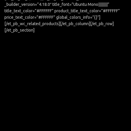
_builder_version=”4.18.0″ title_font=”Ubuntu Mono||||||||”
title_text_color=”#FFFFFF” product_title_text_color=”#FFFFFF”
price_text_color=”#FFFFFF” global_colors_info=”{}”]
[/et_pb_wc_related_products][/et_pb_column][/et_pb_row]
[/et_pb_section]