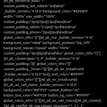
[et_pb_section fb_built=”1″
custom_padding_last_edited=”on|tablet”
_builder_version=”4.18.0″ background_color=”#8300E9″
width=”100%” max_width=”100%”
custom_padding=”0px|25px||25px|false|true”
custom_padding_tablet=”|15px||15px|false|true”
custom_padding_phone=”|5px||5px|false|true”
global_colors_info=”{}”][et_pb_row _builder_version=”4.16″
background_size=”initial” background_position=”top_left”
background_repeat=”repeat” width=”100%”
custom_padding=”0px||0px||false|false” global_colors_info=”{}”]
[et_pb_column type=”4_4″ _builder_version=”4.16″
custom_padding=”|||” global_colors_info=”{}”
custom_padding__hover=”|||”][et_pb_wc_breadcrumb
_builder_version=”4.18.0″ body_text_color=”#FFFFFF”
global_colors_info=”{}”][/et_pb_wc_breadcrumb]
[et_pb_wc_cart_notice _builder_version=”4.18.0″
background_color=”#ef7f28″ custom_button=”on”
button_text_color=”#ef7f28″ button_bg_color=”#FFFFFF”
global_colors_info=”{}”][/et_pb_wc_cart_notice][/et_pb_column]
[/et_pb_row][et_pb_row column_structure=”1_2,1_2″