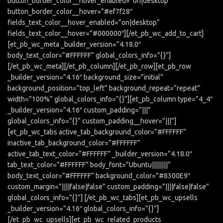
button_border_color__hover_enabled=”on|desktop”
button_border_color__hover=”#ef7f28″
fields_text_color__hover_enabled=”on|desktop”
fields_text_color__hover=”#000000″][/et_pb_wc_add_to_cart]
[et_pb_wc_meta _builder_version=”4.18.0″
body_text_color=”#FFFFFF” global_colors_info=”{}”]
[/et_pb_wc_meta][/et_pb_column][/et_pb_row][et_pb_row
_builder_version=”4.16″ background_size=”initial”
background_position=”top_left” background_repeat=”repeat”
width=”100%” global_colors_info=”{}”][et_pb_column type=”4_4″
_builder_version=”4.16″ custom_padding=”|||”
global_colors_info=”{}” custom_padding__hover=”|||”]
[et_pb_wc_tabs active_tab_background_color=”#FFFFFF”
inactive_tab_background_color=”#FFFFFF”
active_tab_text_color=”#FFFFFF” _builder_version=”4.18.0″
tab_text_color=”#FFFFFF” body_font=”Ubuntu||||||||”
body_text_color=”#FFFFFF” background_color=”#8300E9″
custom_margin=”||||false|false” custom_padding=”||||false|false”
global_colors_info=”{}”] [/et_pb_wc_tabs][et_pb_wc_upsells
_builder_version=”4.16″ global_colors_info=”{}”]
[/et_pb_wc_upsells][et_pb_wc_related_products