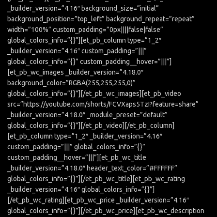
_builder_version=”4.16″ background_size=”initial”
background_position=”top_left” background_repeat=”repeat”
width=”100%” custom_padding=”0px||||false|false”
global_colors_info=”{}”][et_pb_column type=”1_2″
_builder_version=”4.16″ custom_padding=”|||”
global_colors_info=”{}” custom_padding__hover=”|||”]
[et_pb_wc_images _builder_version=”4.18.0″
background_color=”RGBA(255,255,255,0)”
global_colors_info=”{}”][/et_pb_wc_images][et_pb_video
src=”https://youtube.com/shorts/FCVXaps5TzI?feature=share”
_builder_version=”4.18.0″ _module_preset=”default”
global_colors_info=”{}”][/et_pb_video][/et_pb_column]
[et_pb_column type=”1_2″ _builder_version=”4.16″
custom_padding=”|||” global_colors_info=”{}”
custom_padding__hover=”|||”][et_pb_wc_title
_builder_version=”4.18.0″ header_text_color=”#FFFFFF”
global_colors_info=”{}”][/et_pb_wc_title][et_pb_wc_rating
_builder_version=”4.16″ global_colors_info=”{}”]
[/et_pb_wc_rating][et_pb_wc_price _builder_version=”4.16″
global_colors_info=”{}”][/et_pb_wc_price][et_pb_wc_description