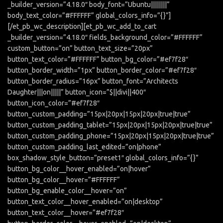
_builder_version=”4.18.0″ body_font=”Ubuntu||||||||”
body_text_color=”#FFFFFF” global_colors_info=”{}”]
[/et_pb_wc_description][et_pb_wc_add_to_cart
_builder_version=”4.18.0″ fields_background_color=”#FFFFFF”
custom_button=”on” button_text_size=”20px”
button_text_color=”#FFFFFF” button_bg_color=”#ef7f28″
button_border_width=”1px” button_border_color=”#ef7f28″
button_border_radius=”16px” button_font=”Architects
Daughter|||on|||||” button_icon=”$||divi||400″
button_icon_color=”#ef7f28″
button_custom_padding=”15px|20px|15px|20px|true|true”
button_custom_padding_tablet=”15px|20px|15px|20px|true|true”
button_custom_padding_phone=”15px|20px|15px|20px|true|true”
button_custom_padding_last_edited=”on|phone”
box_shadow_style_button=”preset1″ global_colors_info=”{}”
button_bg_color__hover_enabled=”on|hover”
button_bg_color__hover=”#FFFFFF”
button_bg_enable_color__hover=”on”
button_text_color__hover_enabled=”on|desktop”
button_text_color__hover=”#ef7f28″