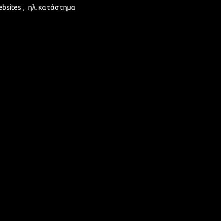
ebsites
,
ηλ. κατάστημα