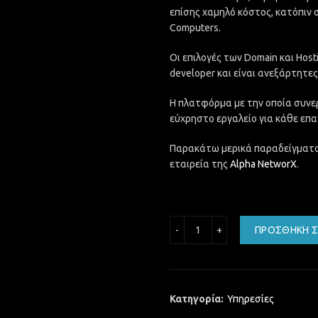
επίσης χαμηλό κόστος, κατόπιν 
Computers.
Οι επιλογές των Domain και Host
developer και είναι ανεξάρτητε
Η πλατφόρμα με την οποία συνε
εύχρηστο εργαλείο για κάθε επα
Παρακάτω μερικά παραδείγματα
εταιρεία της
Alpha NetworX
.
Microsoft Office 365 ποσ
ΠΡΟΣΘΉΚΗ Σ
Κατηγορία:
Υπηρεσίες