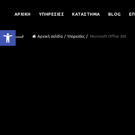
ΑΡΧΙΚΉ
ΥΠΗΡΕΣΊΕΣ
ΚΑΤΆΣΤΗΜΑ
BLOG
ΕΠ
Ανοίξτε τη γραμμή εργαλείων
Αρχική σελίδα
Υπηρεσίες
Microsoft Office 365