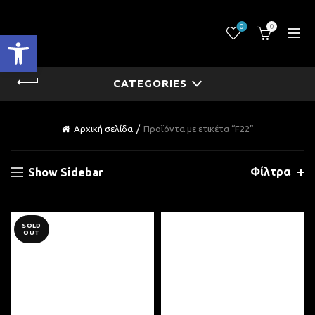
0
0
Ανοίξτε τη γραμμή εργαλείων
CATEGORIES
Αρχική σελίδα
Προϊόντα με ετικέτα “F22”
Φίλτρα
Show Sidebar
SOLD
OUT