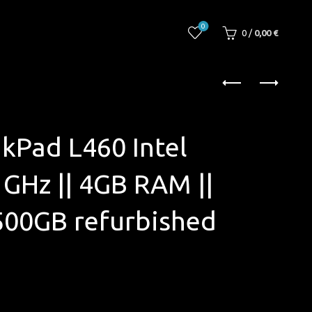
0
0
/
0,00
€
kPad L460 Intel
 GHz || 4GB RAM ||
 500GB refurbished