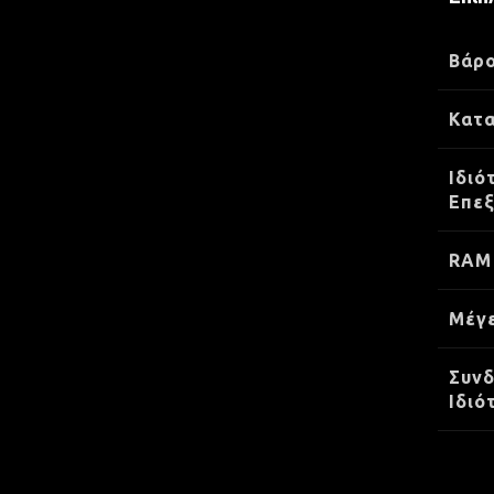
Βάρ
Κατ
Ιδιό
Επε
RAM
Μέγ
Συνδ
Ιδιό