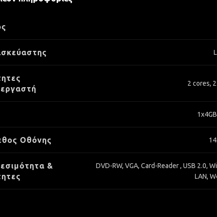
ος
ασκεύαστης
τητες
2 cores, 
ξεργαστή
1x4GB
εθος Οθόνης
14
εσιμότητα &
DVD-RW, VGA, Card-Reader , USB 2.0, Wi
τητες
LAN, 