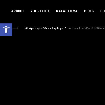
ΑΡΧΙΚΉ
ΥΠΗΡΕΣΊΕΣ
ΚΑΤΆΣΤΗΜΑ
BLOG
ΕΠ
Ανοίξτε τη γραμμή εργαλείων
Αρχική σελίδα
Laptops
Lenovo ThinkPad L460 Intel 