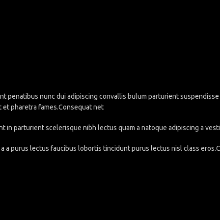
penatibus nunc dui adipiscing convallis bulum parturient suspendisse pa
t et pharetra fames.Consequat net
nt in parturient scelerisque nibh lectus quam a natoque adipiscing a ve
a a purus lectus faucibus lobortis tincidunt purus lectus nisl class eros