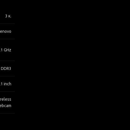
3 κ.
Lenovo
2.1 GHz
 DDR3
.1 inch
reless
Webcam