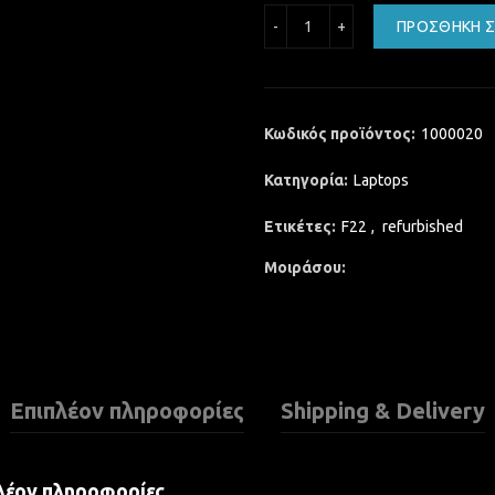
Lenovo ThinkPad L460 Intel
ΠΡΟΣΘΉΚΗ Σ
Κωδικός προϊόντος:
1000020
Κατηγορία:
Laptops
Ετικέτες:
F22
,
refurbished
Μοιράσου
Επιπλέον πληροφορίες
Shipping & Delivery
λέον πληροφορίες