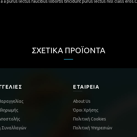
a a purus lectus faucibus lobortis tincidunt purus lectus nisl class eros
ΣΧΕΤΙΚΆ ΠΡΟΪΌΝΤΑ
ΓΓΕΛΊΕΣ
ΕΤΑΙΡΕΊΑ
Παραγγελίας
About Us
Πληρωμής
Όροι Χρήσης
Αποστολής
Πολιτική Cookies
ή Συναλλαγών
Πολιτική Υπηρεσιών