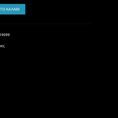
 3M BLACK M/M 4K 3D Ethernet UHD ποσότητα
ΤΟ ΚΑΛΆΘΙ
19099
ρες