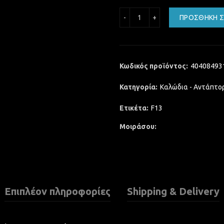
HDMI CABLE GOLD PLATED
ΠΡΟΣΘΉΚΗ Σ
Κωδικός προϊόντος:
40408493
Κατηγορία:
Καλώδια - Αντάπτο
Ετικέτα:
F13
Μοιράσου
Επιπλέον πληροφορίες
Shipping & Delivery