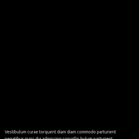
Vestibulum curae torquent diam diam commodo parturient
penatibus nunc dui adipiscing convallis bulum parturient