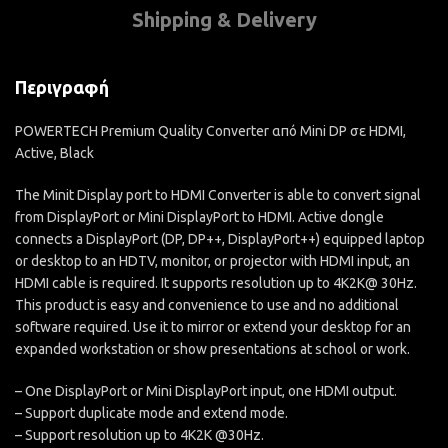
Shipping & Delivery
Περιγραφή
POWERTECH Premium Quality Converter από Mini DP σε HDMI,
Active, Black
The Minit Display port to HDMI Converter is able to convert signal
from DisplayPort or Mini DisplayPort to HDMI. Active dongle
connects a DisplayPort (DP, DP++, DisplayPort++) equipped laptop
or desktop to an HDTV, monitor, or projector with HDMI input, an
HDMI cable is required. It supports resolution up to 4K2K@ 30Hz.
This product is easy and convenience to use and no additional
software required. Use it to mirror or extend your desktop for an
expanded workstation or show presentations at school or work.
– One DisplayPort or Mini DisplayPort input, one HDMI output.
– Support duplicate mode and extend mode.
– Support resolution up to 4K2K @30Hz.