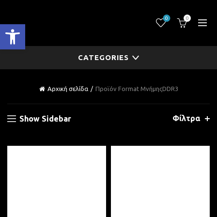
0
0
Ανοίξτε τη γραμμή εργαλείων
CATEGORIES
Αρχική σελίδα
Προϊόν Format Μνήμης
DDR3
Φίλτρα
Show Sidebar