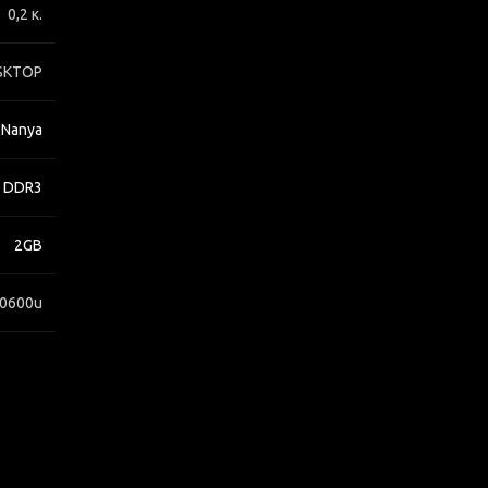
0,2 κ.
SKTOP
Nanya
DDR3
2GB
0600u