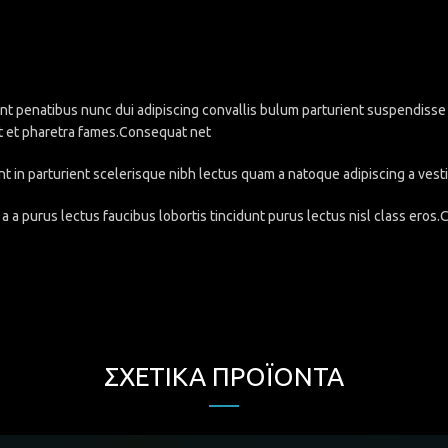
penatibus nunc dui adipiscing convallis bulum parturient suspendisse pa
t et pharetra fames.Consequat net
nt in parturient scelerisque nibh lectus quam a natoque adipiscing a ve
a a purus lectus faucibus lobortis tincidunt purus lectus nisl class eros
ΣΧΕΤΙΚΆ ΠΡΟΪΌΝΤΑ