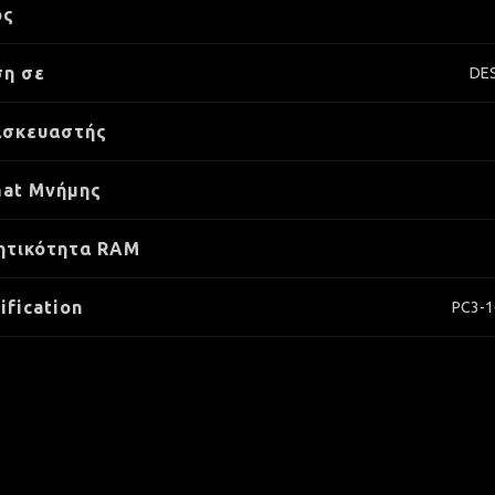
ος
η σε
DE
ασκευαστής
at Μνήμης
ητικότητα RAM
ification
PC3-1