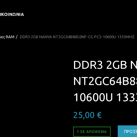
ΙΚΟΙΝΩΝΊΑ
μες RAM
DDR3 2GB NANYA NT2GC64B88G0NF-CG PC3-10600U 1333MHZ
DDR3 2GB 
NT2GC64B8
10600U 13
25,00
€
ΠΡΟΣ
1 ΣΕ ΑΠΌΘΕΜΑ