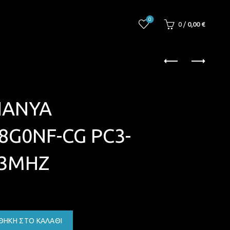
0
0
/
0,00
€
NANYA
8G0NF-CG PC3-
33MHZ
ΘΉΚΗ ΣΤΟ ΚΑΛΆΘΙ