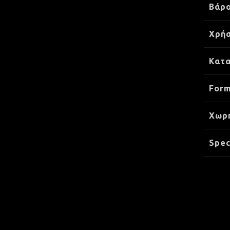
Βάρ
Χρήσ
Κατ
Form
Xωρ
Spec