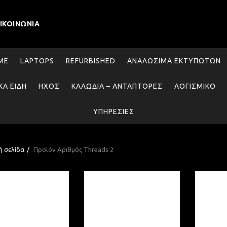
ΙΚΟΙΝΩΝΊΑ
SME
LAPTOPS
REFURBISHED
ΑΝΑΛΏΣΙΜΑ ΕΚΤΥΠΩΤΏΝ
ΚΆ ΕΊΔΗ
ΉΧΟΣ
ΚΑΛΏΔΙΑ – ΑΝΤΆΠΤΟΡΕΣ
ΛΟΓΙΣΜΙΚΌ
ΥΠΗΡΕΣΊΕΣ
ή σελίδα
Προϊόν Αριθμός Threads
2