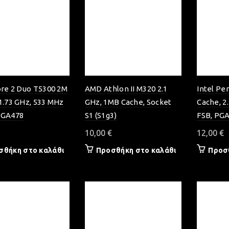
ore 2 Duo T5300 2M
AMD Athlon II M320 2.1
Intel Pe
1.73 GHz, 533 MHz
GHz, 1MB Cache, Socket
Cache, 2
PGA478
S1 (S1g3)
FSB, PG
10,00
€
12,00
€
σθήκη στο καλάθι
Προσθήκη στο καλάθι
Προσ