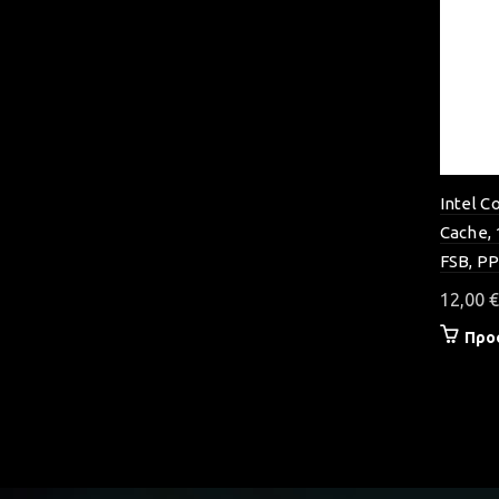
Intel C
Cache, 
FSB, P
12,00
€
Προ