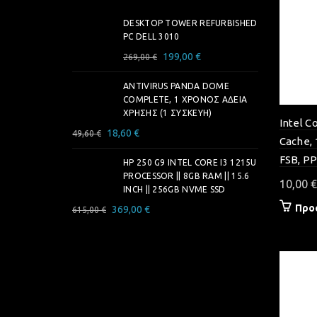
DESKTOP TOWER REFURBISHED
PC DELL 3010
Original
Η
199,00
€
269,00
€
price
τρέχουσα
ANTIVIRUS PANDA DOME
was:
τιμή
COMPLETE, 1 ΧΡΌΝΟΣ ΆΔΕΙΑ
269,00 €.
είναι:
ΧΡΉΣΗΣ (1 ΣΥΣΚΕΥΉ)
199,00 €.
Intel C
Original
Η
18,60
€
49,60
€
Cache, 
price
τρέχουσα
FSB, P
was:
HP 250 G9 INTEL CORE I3 1215U
τιμή
PROCESSOR || 8GB RAM || 15.6
49,60 €.
είναι:
10,00
€
INCH || 256GB NVME SSD
18,60 €.
Προ
Original
Η
369,00
€
615,00
€
price
τρέχουσα
was:
τιμή
615,00 €.
είναι:
369,00 €.