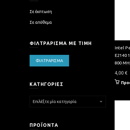
Σε έκπτωση
Σε απόθεμα
ΦΙΛΤΡΆΡΙΣΜΑ ΜΕ ΤΙΜΉ
Intel P
E2140 1
Ελάχιστη
Μέγιστη
ΦΙΛΤΡΆΡΙΣΜΑ
800 MH
τιμή
τιμή
4,00
€
Προ
ΚΑΤΗΓΟΡΊΕΣ
ΠΡΟΪΌΝΤΑ