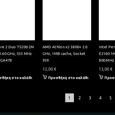
ore 2 Duo T5200 2M
AMD Athlon x2 3800+ 2.0
Intel Pe
1.60 GHz, 533 MHz
GHz, 1MB cache, Socket
E2160 1M
PGA478
939
800 MHz 
12,00
€
13,00
€
σθήκη στο καλάθι
Προσθήκη στο καλάθι
Προσ
1
2
3
4
5