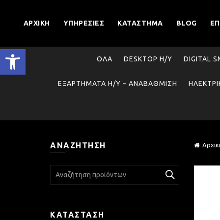
ΑΡΧΙΚΉ
ΥΠΗΡΕΣΊΕΣ
ΚΑΤΆΣΤΗΜΑ
BLOG
ΕΠ
Ανοίξτε τη γραμμή εργαλείων
ΌΛΑ
DESKTOP Η/Υ
DIGITAL 
ΕΞΑΡΤΉΜΑΤΑ Η/Υ – ΑΝΑΒΆΘΜΙΣΗ
ΗΛΕΚΤΡΙ
ΑΝΑΖΉΤΗΣΗ
Αρχικ
Search
for:
ΚΑΤΆΣΤΑΣΗ