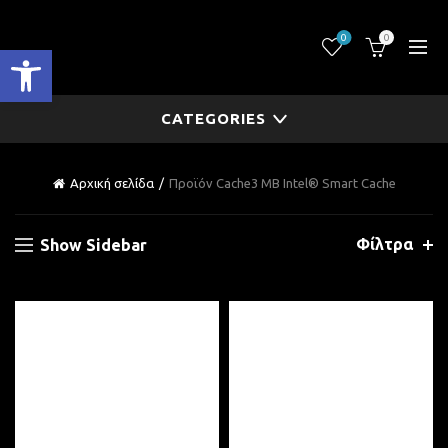
0
0
Ανοίξτε τη γραμμή εργαλείων
CATEGORIES
Αρχική σελίδα
Προϊόν Cache
3 MB Intel® Smart Cache
Φίλτρα
Show Sidebar