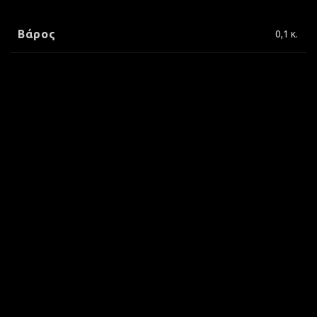
Βάρος
0,1 κ.