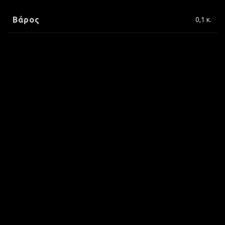
Βάρος
0,1 κ.