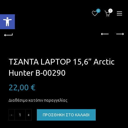
0
0
Ανοίξτε τη γραμμή εργαλείων
ΤΣΑΝΤΑ LAPTOP 15,6” Arctic
Hunter B-00290
22,00
€
Διαθέσιμο κατόπιν παραγγελίας
ΤΣΑΝΤΑ LAPTOP 15,6'' Arctic Hunter B-00290 ποσότητα
ΠΡΟΣΘΉΚΗ ΣΤΟ ΚΑΛΆΘΙ