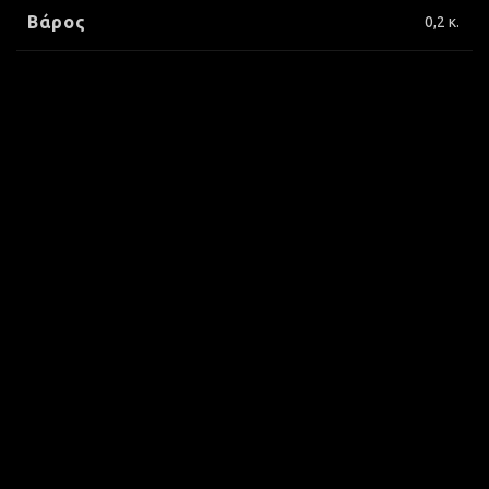
Βάρος
0,2 κ.