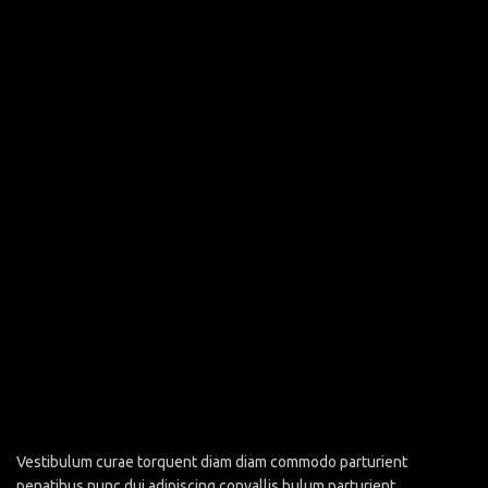
Vestibulum curae torquent diam diam commodo parturient
penatibus nunc dui adipiscing convallis bulum parturient