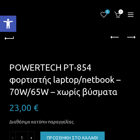
0
0
Ανοίξτε τη γραμμή εργαλείων
POWERTECH PT-854
φορτιστής laptop/netbook –
70W/65W – χωρίς βύσματα
23,00
€
Διαθέσιμο κατόπιν παραγγελίας
POWERTECH PT-854 φορτιστής laptop/netbook – 70W/65W
ΠΡΟΣΘΉΚΗ ΣΤΟ ΚΑΛΆΘΙ