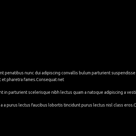
penatibus nunc dui adipiscing convallis bulum parturient suspendisse pa
t et pharetra fames.Consequat net
nt in parturient scelerisque nibh lectus quam a natoque adipiscing a ve
a a purus lectus faucibus lobortis tincidunt purus lectus nisl class eros