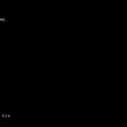
ρες
0,3 κ.